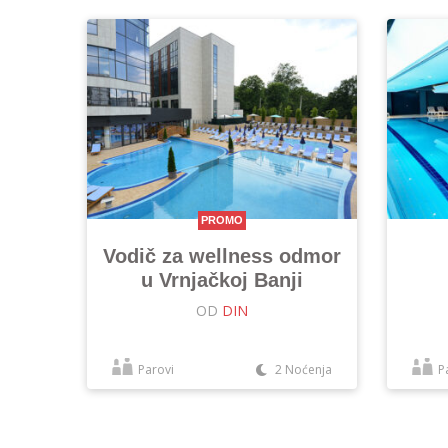
PROMO
Vodič za wellness odmor
u Vrnjačkoj Banji
OD
DIN
Parovi
2 Noćenja
P