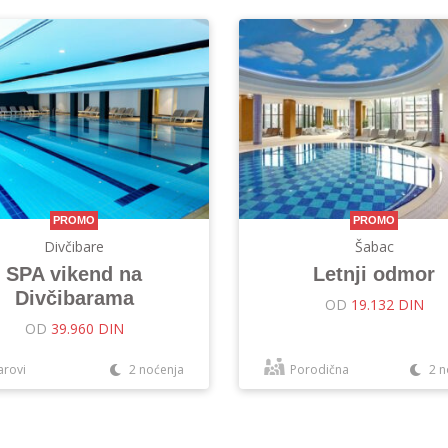
PROMO
PROMO
Divčibare
Šabac
SPA vikend na
Letnji odmor
Divčibarama
OD
19.132 DIN
OD
39.960 DIN
arovi
2 noćenja
Porodična
2 n