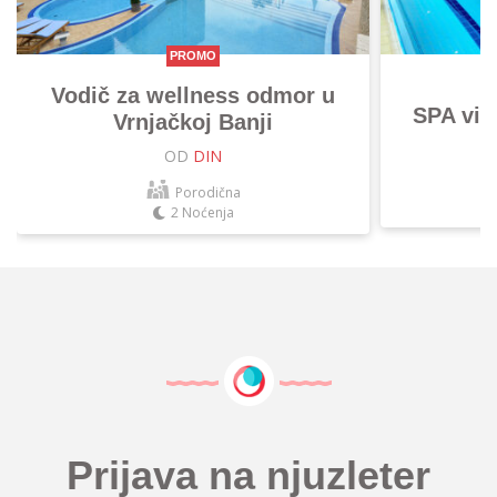
PROMO
Vodič za wellness odmor u
SPA vik
Vrnjačkoj Banji
OD
DIN
Porodična
2 Noćenja
Prijava na njuzleter