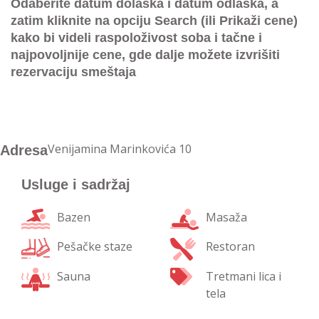
Odaberite datum dolaska i datum odlaska, a
zatim kliknite na opciju Search (ili Prikaži cene)
kako bi videli raspoloživost soba i tačne i
najpovoljnije cene, gde dalje možete izvrišiti
rezervaciju smeštaja
Venijamina Marinkovića 10
Adresa
Usluge i sadržaj
Bazen
Masaža
Pešačke staze
Restoran
Sauna
Tretmani lica i
tela