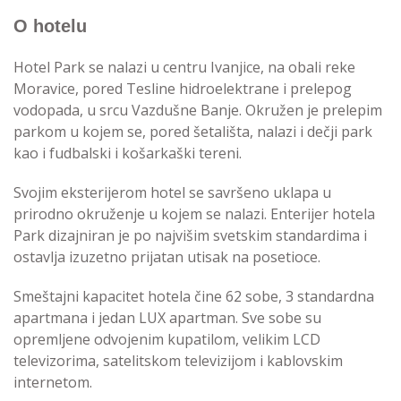
O hotelu
Hotel Park se nalazi u centru Ivanjice, na obali reke
Moravice, pored Tesline hidroelektrane i prelepog
vodopada, u srcu Vazdušne Banje. Okružen je prelepim
parkom u kojem se, pored šetališta, nalazi i dečji park
kao i fudbalski i košarkaški tereni.
Svojim eksterijerom hotel se savršeno uklapa u
prirodno okruženje u kojem se nalazi. Enterijer hotela
Park dizajniran je po najvišim svetskim standardima i
ostavlja izuzetno prijatan utisak na posetioce.
Smeštajni kapacitet hotela čine 62 sobe, 3 standardna
apartmana i jedan LUX apartman. Sve sobe su
opremljene odvojenim kupatilom, velikim LCD
televizorima, satelitskom televizijom i kablovskim
internetom.