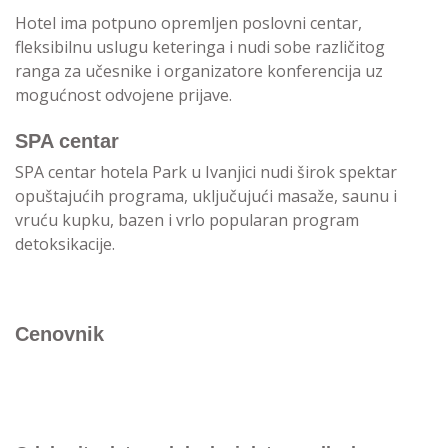
Hotel ima potpuno opremljen poslovni centar,
fleksibilnu uslugu keteringa i nudi sobe različitog
ranga za učesnike i organizatore konferencija uz
mogućnost odvojene prijave.
SPA centar
SPA centar hotela Park u Ivanjici nudi širok spektar
opuštajućih programa, uključujući masaže, saunu i
vruću kupku, bazen i vrlo popularan program
detoksikacije.
Cenovnik