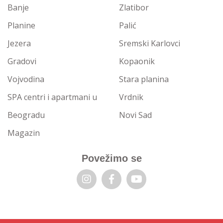
Banje
Zlatibor
Planine
Palić
Jezera
Sremski Karlovci
Gradovi
Kopaonik
Vojvodina
Stara planina
SPA centri i apartmani u
Vrdnik
Beogradu
Novi Sad
Magazin
Povežimo se