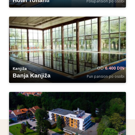
Hotel Tonanti
Polupansion po osobi
OD
6.400 DIN
Kanjiža
Banja Kanjiža
Pun pansion po osobi