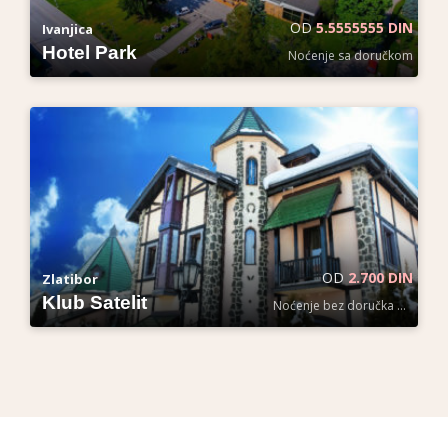
OD
5.5555555 DIN
Ivanjica
Hotel Park
Noćenje sa doručkom
OD
2.700 DIN
Zlatibor
Klub Satelit
Noćenje bez doručka po osobi