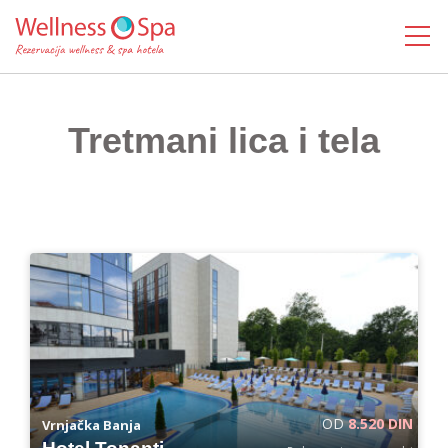
MENI
Tretmani lica i tela
OD
8.520 DIN
Vrnjačka Banja