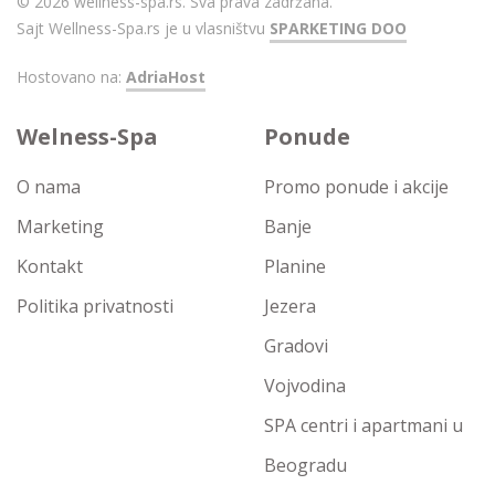
© 2026 wellness-spa.rs. Sva prava zadržana.
Sajt Wellness-Spa.rs je u vlasništvu
SPARKETING DOO
Hostovano na:
AdriaHost
Welness-Spa
Ponude
O nama
Promo ponude i akcije
Marketing
Banje
Kontakt
Planine
Politika privatnosti
Jezera
Gradovi
Vojvodina
SPA centri i apartmani u
Beogradu