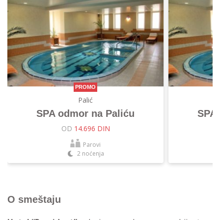
PROMO
Palić
SPA odmor na Paliću
SPA 
OD
14.696 DIN
Parovi
2 noćenja
O smeštaju