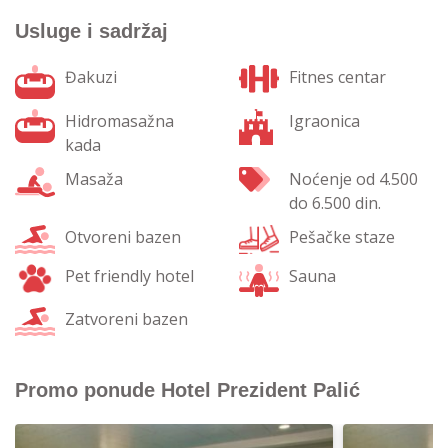
Usluge i sadržaj
Đakuzi
Fitnes centar
Hidromasažna
Igraonica
kada
Masaža
Noćenje od 4.500
do 6.500 din.
Otvoreni bazen
Pešačke staze
Pet friendly hotel
Sauna
Zatvoreni bazen
Promo ponude Hotel Prezident Palić