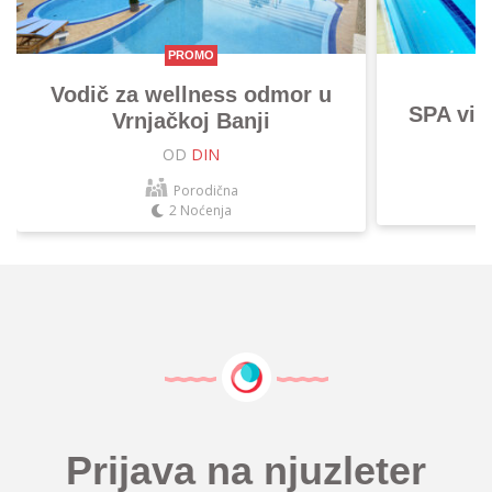
PROMO
Vodič za wellness odmor u
SPA vik
Vrnjačkoj Banji
OD
DIN
Porodična
2 Noćenja
Prijava na njuzleter