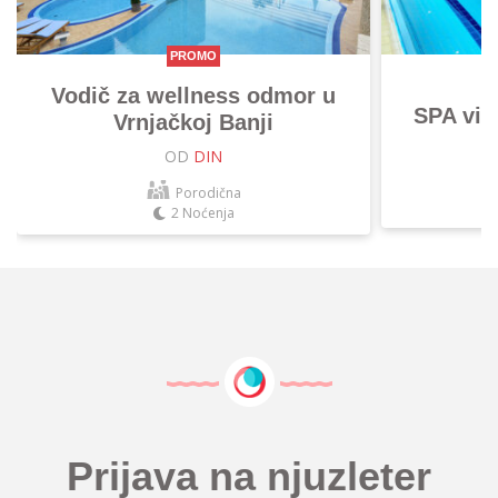
PROMO
Vodič za wellness odmor u
SPA vik
Vrnjačkoj Banji
OD
DIN
Porodična
2 Noćenja
Prijava na njuzleter