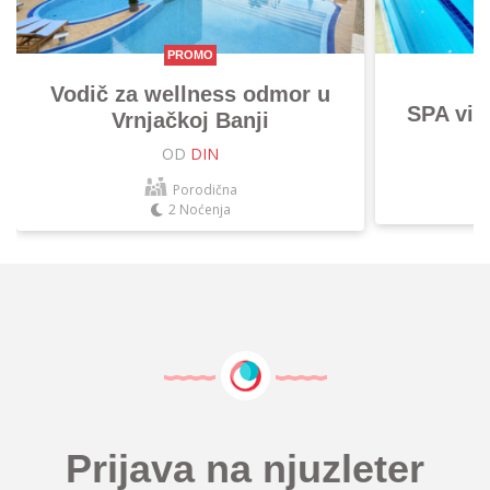
PROMO
Vodič za wellness odmor u
SPA vik
Vrnjačkoj Banji
OD
DIN
Porodična
2 Noćenja
Prijava na njuzleter