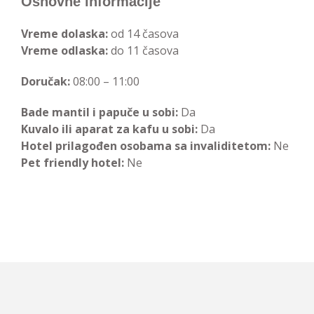
Osnovne informacije
Vreme dolaska:
od 14 časova
Vreme odlaska:
do 11 časova
Doručak:
08:00 – 11:00
Bade mantil i papuče u sobi:
Da
Kuvalo ili aparat za kafu u sobi:
Da
Hotel prilagođen osobama sa invaliditetom:
Ne
Pet friendly hotel:
Ne