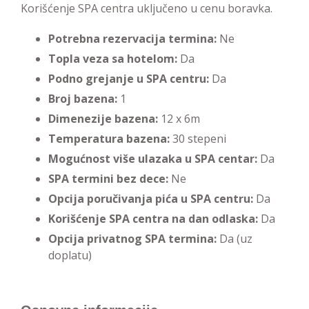
Korišćenje SPA centra uključeno u cenu boravka.
Potrebna rezervacija termina:
Ne
Topla veza sa hotelom:
Da
Podno grejanje u SPA centru:
Da
Broj bazena:
1
Dimenezije bazena:
12 x 6m
Temperatura bazena:
30 stepeni
Mogućnost više ulazaka u SPA centar:
Da
SPA termini bez dece:
Ne
Opcija poručivanja pića u SPA centru:
Da
Korišćenje SPA centra na dan odlaska:
Da
Opcija privatnog SPA termina:
Da (uz
doplatu)