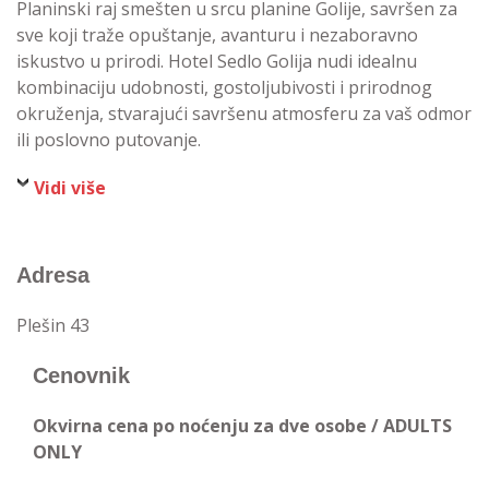
Planinski raj smešten u srcu planine Golije, savršen za
sve koji traže opuštanje, avanturu i nezaboravno
iskustvo u prirodi. Hotel Sedlo Golija nudi idealnu
kombinaciju udobnosti, gostoljubivosti i prirodnog
okruženja, stvarajući savršenu atmosferu za vaš odmor
ili poslovno putovanje.
Vidi više
Adresa
Plešin 43
Cenovnik
Okvirna cena po noćenju za dve osobe / ADULTS
ONLY