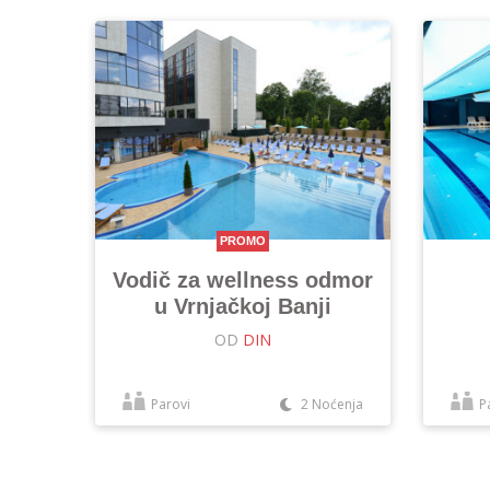
PROMO
Vodič za wellness odmor
u Vrnjačkoj Banji
OD
DIN
Parovi
2 Noćenja
P