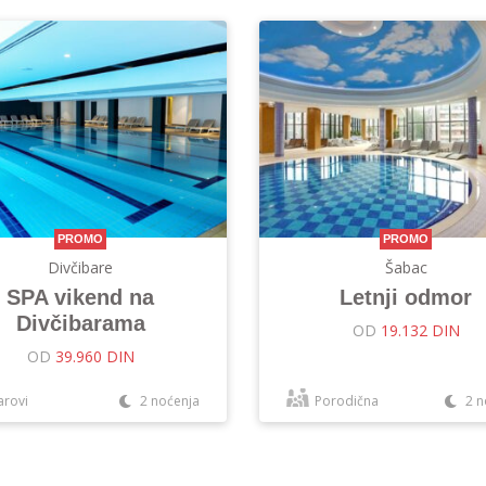
PROMO
PROMO
Divčibare
Šabac
SPA vikend na
Letnji odmor
Divčibarama
OD
19.132 DIN
OD
39.960 DIN
arovi
2 noćenja
Porodična
2 n