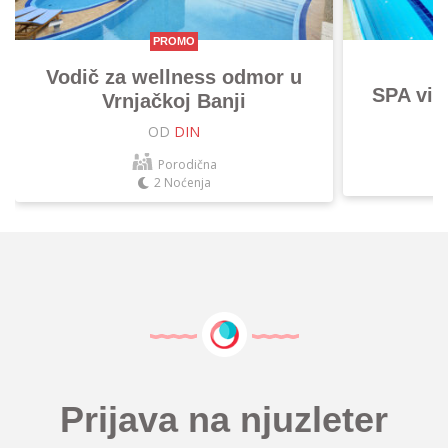
PROMO
Vodič za wellness odmor u
SPA vik
Vrnjačkoj Banji
OD
DIN
Porodična
2 Noćenja
Prijava na njuzleter