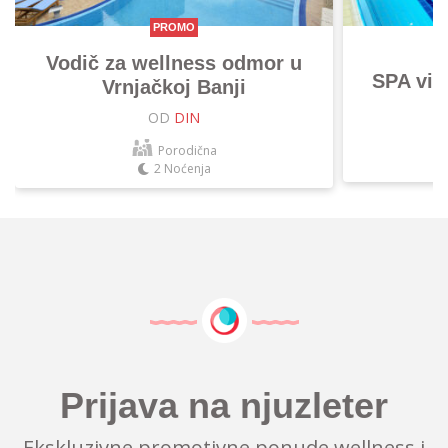
PROMO
Vodič za wellness odmor u
SPA vik
Vrnjačkoj Banji
OD
DIN
Porodična
2 Noćenja
Prijava na njuzleter
Ekskluzivne promotivne ponude wellness i