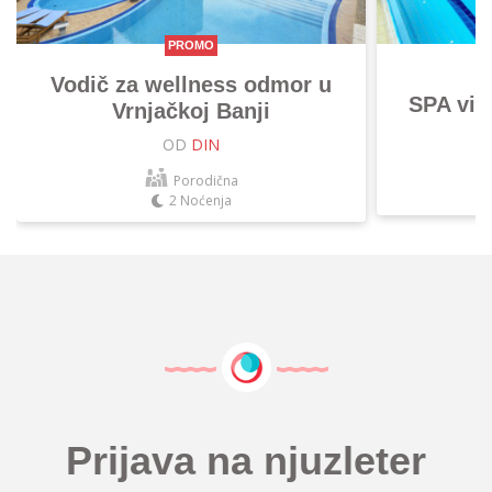
PROMO
Vodič za wellness odmor u
SPA vik
Vrnjačkoj Banji
OD
DIN
Porodična
2 Noćenja
Prijava na njuzleter