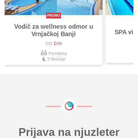
PROMO
Vodič za wellness odmor u
SPA vik
Vrnjačkoj Banji
OD
DIN
Porodična
2 Noćenja
Prijava na njuzleter