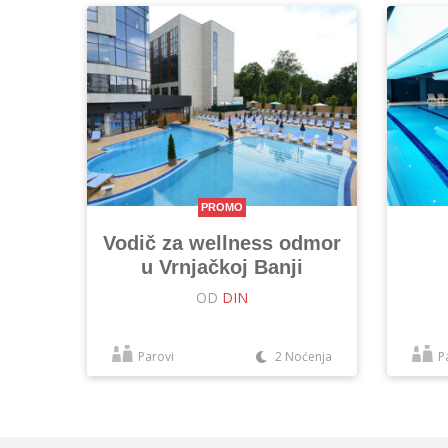
PROMO
Vodič za wellness odmor
u Vrnjačkoj Banji
OD
DIN
Parovi
2 Noćenja
P