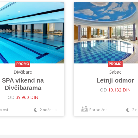
PROMO
PROMO
Divčibare
Šabac
SPA vikend na
Letnji odmor
Divčibarama
OD
19.132 DIN
OD
39.960 DIN
arovi
2 noćenja
Porodična
2 n