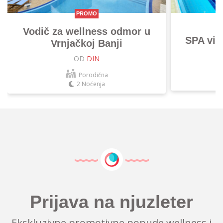
PROMO
Vodič za wellness odmor u
SPA vik
Vrnjačkoj Banji
OD
DIN
Porodična
2 Noćenja
Prijava na njuzleter
Ekskluzivne promotivne ponude wellness i