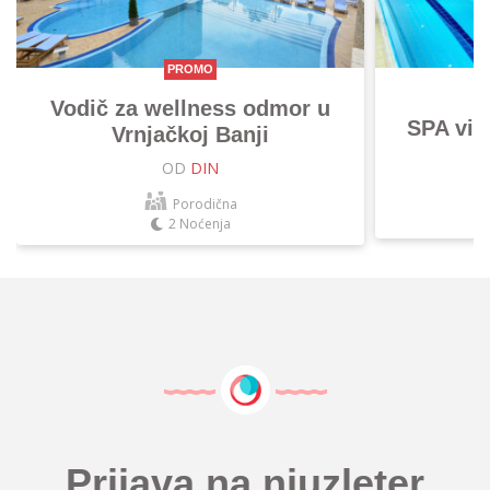
PROMO
Vodič za wellness odmor u
SPA vik
Vrnjačkoj Banji
OD
DIN
Porodična
2 Noćenja
Prijava na njuzleter