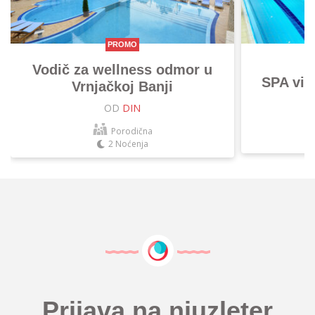
PROMO
Vodič za wellness odmor u
SPA vik
Vrnjačkoj Banji
OD
DIN
Porodična
2 Noćenja
Prijava na njuzleter