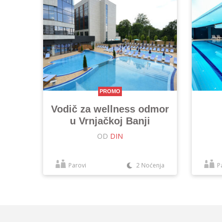
PROMO
Vodič za wellness odmor
u Vrnjačkoj Banji
OD
DIN
Parovi
2 Noćenja
P