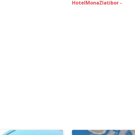
HotelMonaZlatibor -