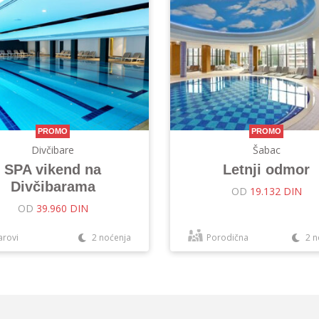
PROMO
PROMO
Divčibare
Šabac
SPA vikend na
Letnji odmor
Divčibarama
OD
19.132 DIN
OD
39.960 DIN
arovi
2 noćenja
Porodična
2 n