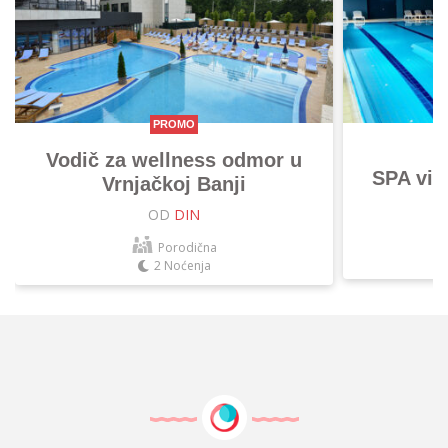
PROMO
Vodič za wellness odmor u
SPA vik
Vrnjačkoj Banji
OD
DIN
Porodična
2 Noćenja