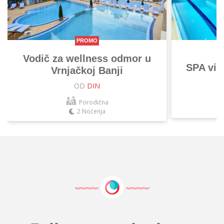
PROMO
Vodič za wellness odmor u
SPA vik
Vrnjačkoj Banji
OD
DIN
Porodična
2 Noćenja