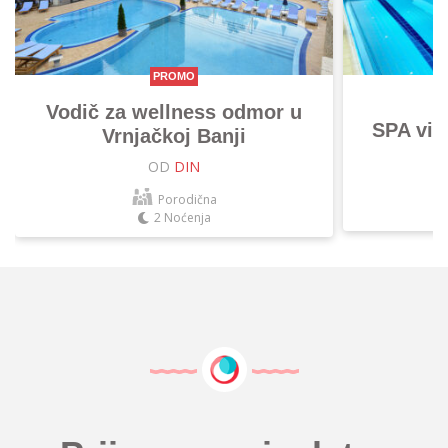
PROMO
Vodič za wellness odmor u
SPA vik
Vrnjačkoj Banji
OD
DIN
Porodična
2 Noćenja