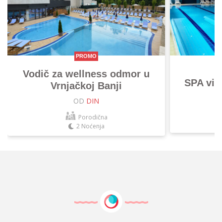
PROMO
Vodič za wellness odmor u
SPA vik
Vrnjačkoj Banji
OD
DIN
Porodična
2 Noćenja