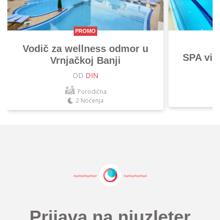
PROMO
Vodič za wellness odmor u
SPA vik
Vrnjačkoj Banji
OD
DIN
Porodična
2 Noćenja
Prijava na njuzleter