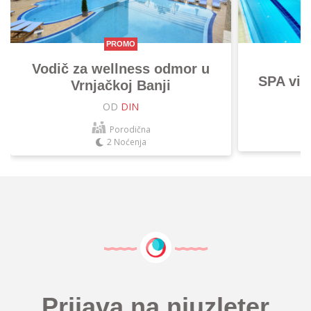
PROMO
Vodič za wellness odmor u
SPA vik
Vrnjačkoj Banji
OD
DIN
Porodična
2 Noćenja
Prijava na njuzleter