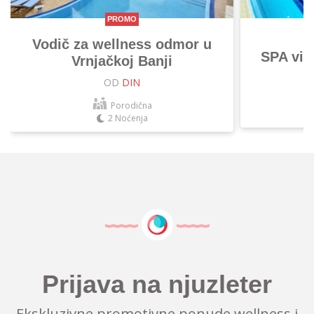
PROMO
Vodič za wellness odmor u
SPA vik
Vrnjačkoj Banji
OD
DIN
Porodična
2 Noćenja
Prijava na njuzleter
Ekskluzivne promotivne ponude wellness i