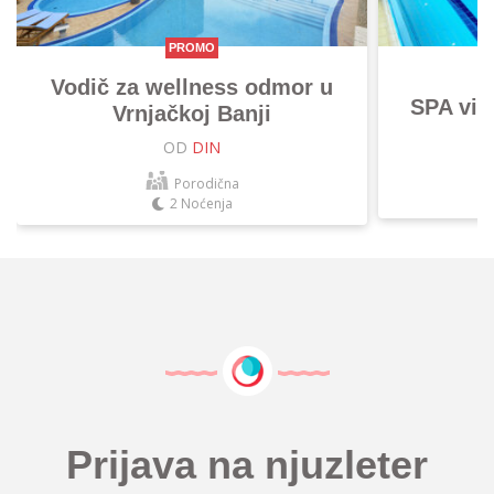
PROMO
Vodič za wellness odmor u
SPA vik
Vrnjačkoj Banji
OD
DIN
Porodična
2 Noćenja
Prijava na njuzleter