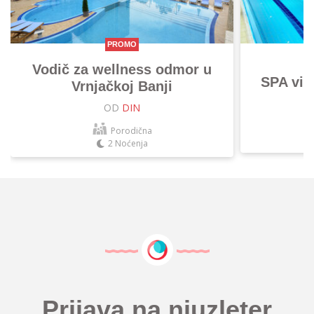
PROMO
Vodič za wellness odmor u
SPA vik
Vrnjačkoj Banji
OD
DIN
Porodična
2 Noćenja
Prijava na njuzleter