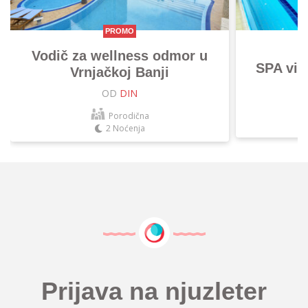
PROMO
Vodič za wellness odmor u
SPA vik
Vrnjačkoj Banji
OD
DIN
Porodična
2 Noćenja
Prijava na njuzleter