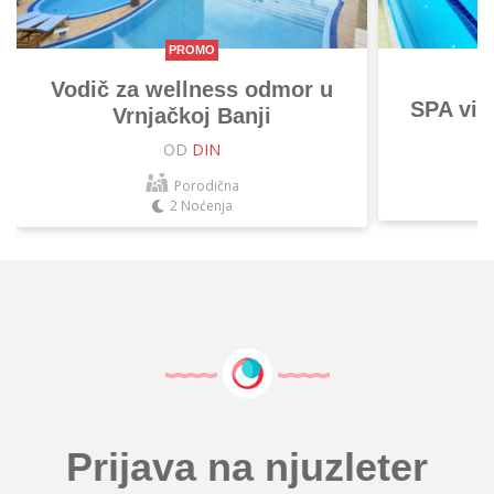
PROMO
Vodič za wellness odmor u
SPA vik
Vrnjačkoj Banji
OD
DIN
Porodična
2 Noćenja
Prijava na njuzleter