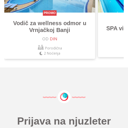
PROMO
Vodič za wellness odmor u
SPA vik
Vrnjačkoj Banji
OD
DIN
Porodična
2 Noćenja
Prijava na njuzleter