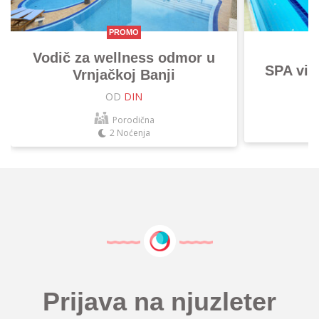
PROMO
Vodič za wellness odmor u
SPA vik
Vrnjačkoj Banji
OD
DIN
Porodična
2 Noćenja
Prijava na njuzleter