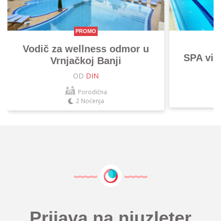
PROMO
Vodič za wellness odmor u
SPA vik
Vrnjačkoj Banji
OD
DIN
Porodična
2 Noćenja
Prijava na njuzleter