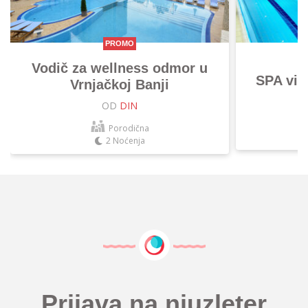
PROMO
Vodič za wellness odmor u
SPA vik
Vrnjačkoj Banji
OD
DIN
Porodična
2 Noćenja
Prijava na njuzleter