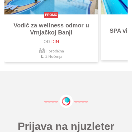
PROMO
Vodič za wellness odmor u
SPA vik
Vrnjačkoj Banji
OD
DIN
Porodična
2 Noćenja
Prijava na njuzleter