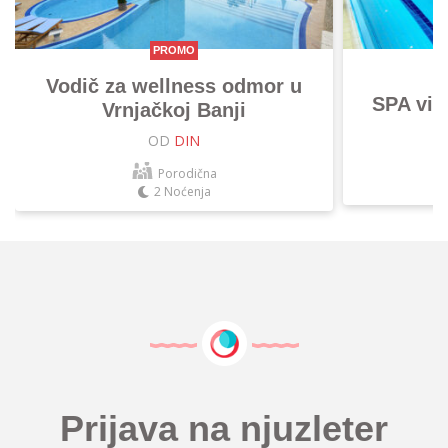
PROMO
Vodič za wellness odmor u
SPA vik
Vrnjačkoj Banji
OD
DIN
Porodična
2 Noćenja
Prijava na njuzleter