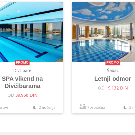
PROMO
PROMO
Divčibare
Šabac
SPA vikend na
Letnji odmor
Divčibarama
OD
19.132 DIN
OD
39.960 DIN
arovi
2 noćenja
Porodična
2 n