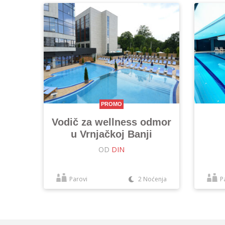
PROMO
Vodič za wellness odmor
u Vrnjačkoj Banji
OD
DIN
Parovi
2 Noćenja
P