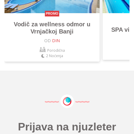
PROMO
Vodič za wellness odmor u
SPA vik
Vrnjačkoj Banji
OD
DIN
Porodična
2 Noćenja
Prijava na njuzleter