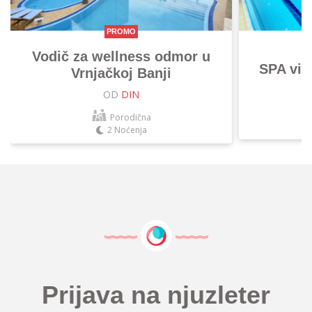
PROMO
Vodič za wellness odmor u
SPA vik
Vrnjačkoj Banji
OD
DIN
Porodična
2 Noćenja
Prijava na njuzleter