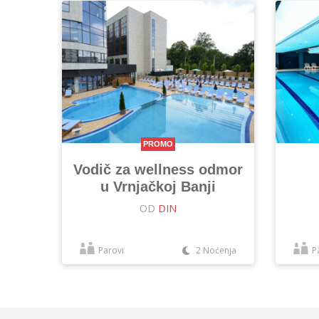
PROMO
Vodič za wellness odmor
u Vrnjačkoj Banji
OD
DIN
Parovi
2 Noćenja
P