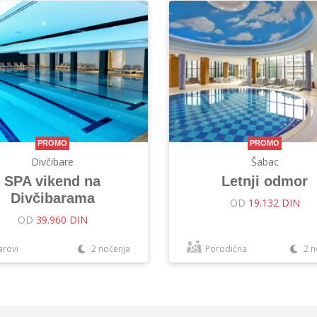
PROMO
PROMO
Divčibare
Šabac
SPA vikend na
Letnji odmor
Divčibarama
OD
19.132 DIN
OD
39.960 DIN
arovi
2 noćenja
Porodična
2 n