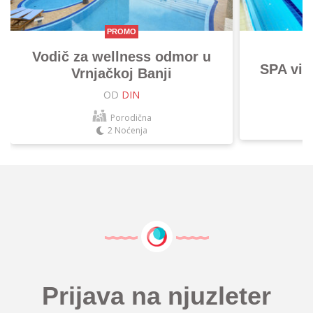
PROMO
Vodič za wellness odmor u
SPA vik
Vrnjačkoj Banji
OD
DIN
Porodična
2 Noćenja
Prijava na njuzleter