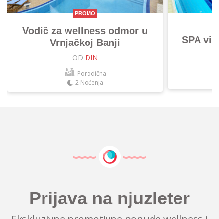
PROMO
Vodič za wellness odmor u
SPA vik
Vrnjačkoj Banji
OD
DIN
Porodična
2 Noćenja
Prijava na njuzleter
Ekskluzivne promotivne ponude wellness i