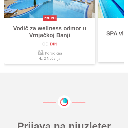
PROMO
Vodič za wellness odmor u
SPA vik
Vrnjačkoj Banji
OD
DIN
Porodična
2 Noćenja
Prijava na njuzleter