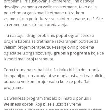
problema. Prisustvovanje konferenciji ne ostavlja
dovoljno vremena za wellness tretmane, tako da je
potrebno organizovati tretmane u kratkom
vremenskom periodu za sve zainteresovane, najčešće
za vreme pauza tokom predavanja.
Tu nastaju i drugi problemi, poput ograničenosti
brojem kabina za tretmane i stvaranjem potrebe za
velikim brojem terapeuta. Rešenje ovih problema
ogleda se u organizovanju
grupnih programa
koje će
izvoditi mali broj terapeuta.
Cena tretmana treba biti niža kako bi bila dostupnija
kompanijama, a zarada bi se mogla ostvariti na količini,
odnosno velikom broju osoba koje će pohađati
programe.
Uz wellness program trebalo bi imati u ponudi i
wellness obrok
, koji bi se služio za vreme
konferencijskih pauza čime se mogu ostvariti dodatni