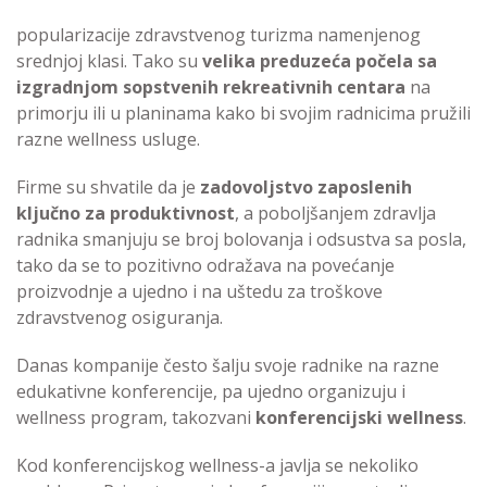
popularizacije zdravstvenog turizma namenjenog
srednjoj klasi. Tako su
velika preduzeća počela sa
izgradnjom sopstvenih rekreativnih centara
na
primorju ili u planinama kako bi svojim radnicima pružili
razne wellness usluge.
Firme su shvatile da je
zadovoljstvo zaposlenih
ključno za produktivnost
, a poboljšanjem zdravlja
radnika smanjuju se broj bolovanja i odsustva sa posla,
tako da se to pozitivno odražava na povećanje
proizvodnje a ujedno i na uštedu za troškove
zdravstvenog osiguranja.
Danas kompanije često šalju svoje radnike na razne
edukativne konferencije, pa ujedno organizuju i
wellness program, takozvani
konferencijski wellness
.
Kod konferencijskog wellness-a javlja se nekoliko