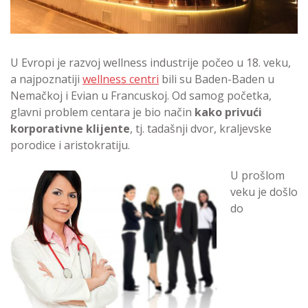
U Evropi je razvoj wellness industrije počeo u 18. veku,
a najpoznatiji
wellness centri
bili su Baden-Baden u
Nemačkoj i Evian u Francuskoj. Od samog početka,
glavni problem centara je bio način
kako privući
korporativne klijente
, tj. tadašnji dvor, kraljevske
porodice i aristokratiju.
U prošlom
veku je došlo
do