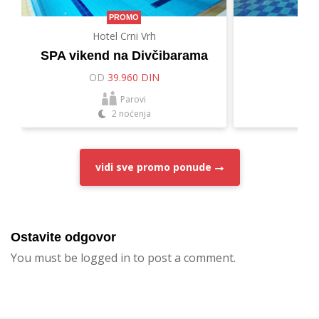
PROMO
Hotel Crni Vrh
Hot
SPA vikend na Divčibarama
Let
OD
39.960 DIN
O
Parovi
2 noćenja
vidi sve
promo ponude
Ostavite odgovor
You must be logged in to post a comment.