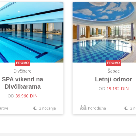
PROMO
PROMO
Divčibare
Šabac
SPA vikend na
Letnji odmor
Divčibarama
OD
19.132 DIN
OD
39.960 DIN
arovi
2 noćenja
Porodična
2 n