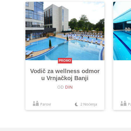
PROMO
Vodič za wellness odmor
u Vrnjačkoj Banji
OD
DIN
Parovi
2 Noćenja
P