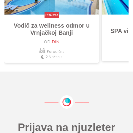
PROMO
Vodič za wellness odmor u
SPA vik
Vrnjačkoj Banji
OD
DIN
Porodična
2 Noćenja
Prijava na njuzleter