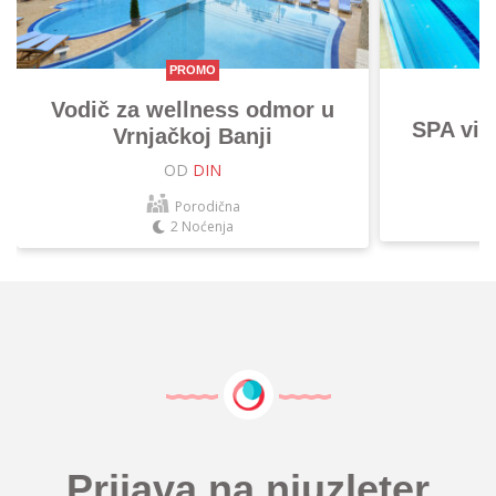
PROMO
Vodič za wellness odmor u
SPA vik
Vrnjačkoj Banji
OD
DIN
Porodična
2 Noćenja
Prijava na njuzleter