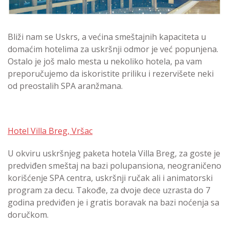
Bliži nam se Uskrs, a većina smeštajnih kapaciteta u
domaćim hotelima za uskršnji odmor je već popunjena.
Ostalo je još malo mesta u nekoliko hotela, pa vam
preporučujemo da iskoristite priliku i rezervišete neki
od preostalih SPA aranžmana.
Hotel Villa Breg, Vršac
U okviru uskršnjeg paketa hotela Villa Breg, za goste je
predviđen smeštaj na bazi polupansiona, neograničeno
korišćenje SPA centra, uskršnji ručak ali i animatorski
program za decu. Takođe, za dvoje dece uzrasta do 7
godina predviđen je i gratis boravak na bazi noćenja sa
doručkom.