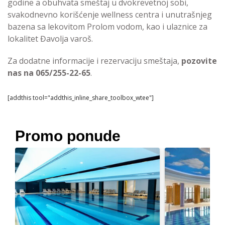
godine a obuhvata smeštaj u dvokrevetnoj sobi,
svakodnevno korišćenje wellness centra i unutrašnjeg
bazena sa lekovitom Prolom vodom, kao i ulaznice za
lokalitet Đavolja varoš.
Za dodatne informacije i rezervaciju smeštaja,
pozovite
nas na 065/255-22-65
.
[addthis tool="addthis_inline_share_toolbox_wtee"]
Promo ponude