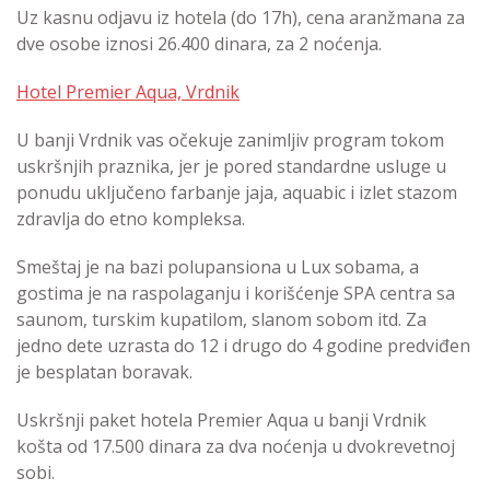
Uz kasnu odjavu iz hotela (do 17h), cena aranžmana za
dve osobe iznosi 26.400 dinara, za 2 noćenja.
Hotel Premier Aqua, Vrdnik
U banji Vrdnik vas očekuje zanimljiv program tokom
uskršnjih praznika, jer je pored standardne usluge u
ponudu uključeno farbanje jaja, aquabic i izlet stazom
zdravlja do etno kompleksa.
Smeštaj je na bazi polupansiona u Lux sobama, a
gostima je na raspolaganju i korišćenje SPA centra sa
saunom, turskim kupatilom, slanom sobom itd. Za
jedno dete uzrasta do 12 i drugo do 4 godine predviđen
je besplatan boravak.
Uskršnji paket hotela Premier Aqua u banji Vrdnik
košta od 17.500 dinara za dva noćenja u dvokrevetnoj
sobi.