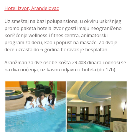
Hotel Izvor, Aranđelovac
Uz smeštaj na bazi polupansiona, u okviru uskršnjeg
promo paketa hotela Izvor gosti imaju neograničeno
korišćenje wellness i fitnes centra, animatorski
program za decu, kao i popust na masaže. Za dvoje
dece uzrasta do 6 godina boravak je besplatan.
Aranžman za dve osobe košta 29.408 dinara i odnosi se
na dva noćenja, uz kasnu odjavu iz hotela (do 17h).