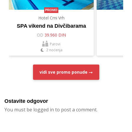
PROMO
Hotel Crni Vrh
Hot
SPA vikend na Divčibarama
Let
OD
39.960 DIN
O
Parovi
2 noćenja
vidi sve
promo ponude
Ostavite odgovor
You must be logged in to post a comment.