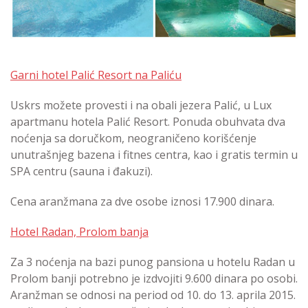
Garni hotel Palić Resort na Paliću
Uskrs možete provesti i na obali jezera Palić, u Lux
apartmanu hotela Palić Resort. Ponuda obuhvata dva
noćenja sa doručkom, neograničeno korišćenje
unutrašnjeg bazena i fitnes centra, kao i gratis termin u
SPA centru (sauna i đakuzi).
Cena aranžmana za dve osobe iznosi 17.900 dinara.
Hotel Radan, Prolom banja
Za 3 noćenja na bazi punog pansiona u hotelu Radan u
Prolom banji potrebno je izdvojiti 9.600 dinara po osobi.
Aranžman se odnosi na period od 10. do 13. aprila 2015.