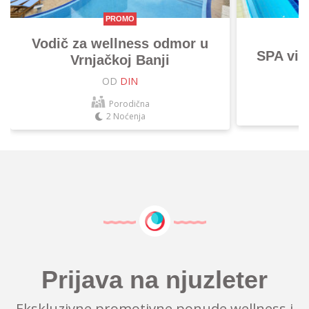
PROMO
Vodič za wellness odmor u
SPA vik
Vrnjačkoj Banji
OD
DIN
Porodična
2 Noćenja
Prijava na njuzleter
Ekskluzivne promotivne ponude wellness i