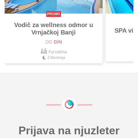
PROMO
Vodič za wellness odmor u
SPA vik
Vrnjačkoj Banji
OD
DIN
Porodična
2 Noćenja
Prijava na njuzleter